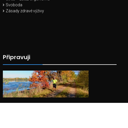
Svoboda
Zásady zdravé výživy
Připravuji
Knihu o odolnosti, která se hodí vždy.
V rozsahu všech témat tohoto webu.