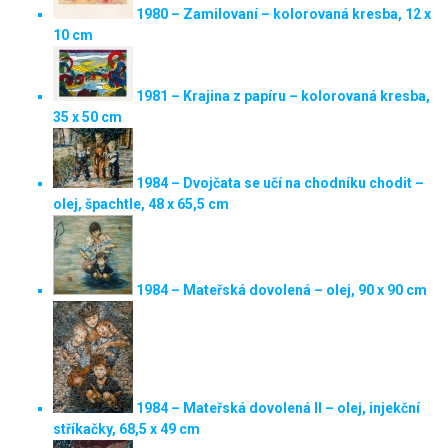
1980 – Zamilovaní – kolorovaná kresba, 12 x
10 cm
1981 – Krajina z papíru – kolorovaná kresba,
35 x 50 cm
1984 – Dvojčata se učí na chodníku chodit –
olej, špachtle, 48 x 65,5 cm
1984 – Mateřská dovolená – olej, 90 x 90 cm
1984 – Mateřská dovolená II – olej, injekční
stříkačky, 68,5 x 49 cm