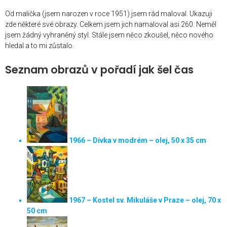
Od malička (jsem narozen v roce 1951) jsem rád maloval. Ukazuji
zde některé své obrazy. Celkem jsem jich namaloval asi 260. Neměl
jsem žádný vyhraněný styl. Stále jsem něco zkoušel, něco nového
hledal a to mi zůstalo.
Seznam obrazů v pořadí jak šel čas
1966 – Dívka v modrém – olej, 50 x 35 cm
1967 – Kostel sv. Mikuláše v Praze – olej, 70 x
50 cm